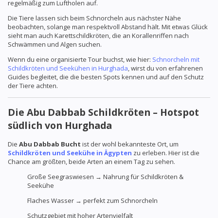
regelmäßig zum Luftholen auf.
Die Tiere lassen sich beim Schnorcheln aus nächster Nähe
beobachten, solange man respektvoll Abstand hält. Mit etwas Glück
sieht man auch Karettschildkröten, die an Korallenriffen nach
Schwämmen und Algen suchen.
Wenn du eine organisierte Tour buchst, wie hier:
Schnorcheln mit
Schildkröten und Seekühen in Hurghada
, wirst du von erfahrenen
Guides begleitet, die die besten Spots kennen und auf den Schutz
der Tiere achten.
Die Abu Dabbab Schildkröten – Hotspot
südlich von Hurghada
Die
Abu Dabbab Bucht
ist der wohl bekannteste Ort, um
Schildkröten und Seekühe in Ägypten
zu erleben. Hier ist die
Chance am größten, beide Arten an einem Tag zu sehen.
Große Seegraswiesen → Nahrung für Schildkröten &
Seekühe
Flaches Wasser → perfekt zum Schnorcheln
Schutzgebiet mit hoher Artenvielfalt