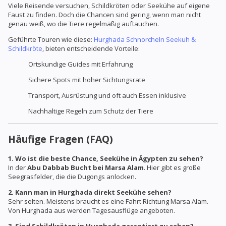
Viele Reisende versuchen, Schildkröten oder Seekühe auf eigene
Faust zu finden. Doch die Chancen sind gering, wenn man nicht
genau weiß, wo die Tiere regelmäßig auftauchen.
Geführte Touren wie diese:
Hurghada Schnorcheln Seekuh &
Schildkröte
, bieten entscheidende Vorteile:
Ortskundige Guides mit Erfahrung
Sichere Spots mit hoher Sichtungsrate
Transport, Ausrüstung und oft auch Essen inklusive
Nachhaltige Regeln zum Schutz der Tiere
Häufige Fragen (FAQ)
1. Wo ist die beste Chance, Seekühe in Ägypten zu sehen?
In der
Abu Dabbab Bucht bei Marsa Alam
. Hier gibt es große
Seegrasfelder, die die Dugongs anlocken.
2. Kann man in Hurghada direkt Seekühe sehen?
Sehr selten. Meistens braucht es eine Fahrt Richtung Marsa Alam.
Von Hurghada aus werden Tagesausflüge angeboten.
3. Sind Schildkröten in Hurghada garantiert zu sehen?