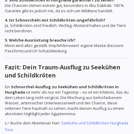
Die Chancen stehen extrem gut, besonders in Abu Dabbab. 100 %
Garantie gibt es jedoch nie, da es sich um Wildtiere handelt.
4. Ist Schnorcheln mit Schildkröten ungefährlich?
Ja, Schildkröten sind friedlich. Wichtig: Abstand halten und die Tiere
nicht berühren.
5. Welche Ausrüstung brauche ich?
Meist wird alles gestellt. Empfehlenswert: eigene Maske (bessere
Passform) und UV-Schutzkleidung.
Fazit: Dein Traum-Ausflug zu Seekühen
und Schildkröten
Ein
Schnorchel-Ausflug zu Seekühen und Schildkröten in
Hurghada
ist mehr als nur ein Tagestrip – es ist ein Erlebnis, das du
dein Leben lang nicht vergisst. Die Mischung aus türkisfarbenem
Wasser, artenreicher Unterwasserwelt und der Chance, diese
seltenen Tiere hautnah zu sehen, macht diesen Ausflug zu einem
absoluten Highlight jeder Ägyptenreise.
👉 Buche dein Abenteuer hier:
Seekühe und Schildkröten Hurghada
Tour
.