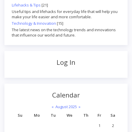
Lifehacks & Tips
[21]
Useful tips and lifehacks for everyday life that will help you
make your life easier and more comfortable.
Technology & Innovation
[15]
The latest news on the technology trends and innovations
that influence our world and future.
Log In
Calendar
«
August 2025
»
Su
Mo
Tu
We
Th
Fr
Sa
1
2