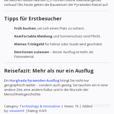
Mit welchen Mitteln wurden 2,5-Tonnen-Steine millimetergenau
verbaut? Bis heute geben die Bauweisen der Pyramiden Rätsel auf.
Tipps für Erstbesucher
Früh buchen
, um sich einen Platz zu sichern.
Komfortable Kleidung
und Sonnenschutz sind Pflicht.
Kleines Trinkgeld
für Fahrer oder Guide wird geschätzt.
Emotionen zulassen
– dieser Ausflug ist mehr als
Fotomaterial.
Reisefazit: Mehr als nur ein Ausflug
Ein
Hurghada Pyramiden Ausflug
bringt Sie nicht nur
geographisch weiter – sondern auch geistig. Sie tauchen ein in eine
andere Zeit, eine andere Kultur und in die Wurzeln der
Menschheitsgeschichte.
Category
:
Technology & Innovation
|
Views
:
73
|
Added
by
:
neseem9
|
Rating
:
0.0
/
0