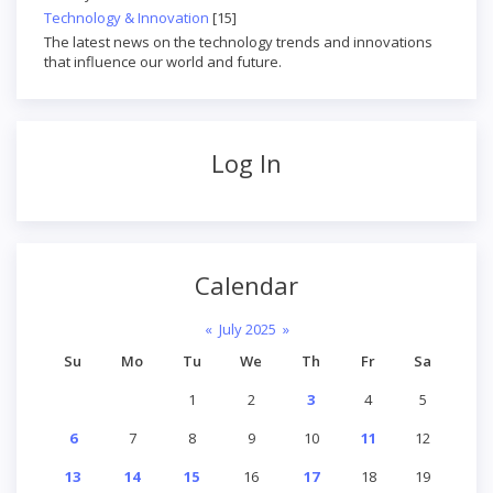
Technology & Innovation
[15]
The latest news on the technology trends and innovations
that influence our world and future.
Log In
Calendar
«
July 2025
»
Su
Mo
Tu
We
Th
Fr
Sa
1
2
3
4
5
6
7
8
9
10
11
12
13
14
15
16
17
18
19