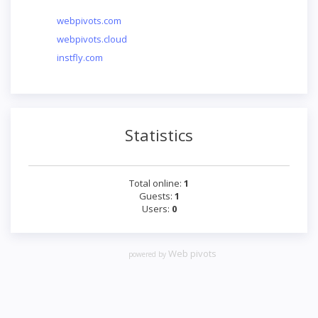
webpivots.com
webpivots.cloud
instfly.com
Statistics
Total online:
1
Guests:
1
Users:
0
Web pivots
powered by