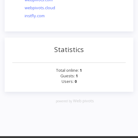
webpivots.cloud
instfly.com
Statistics
Total online:
1
Guests:
1
Users:
0
Web pivots
powered by