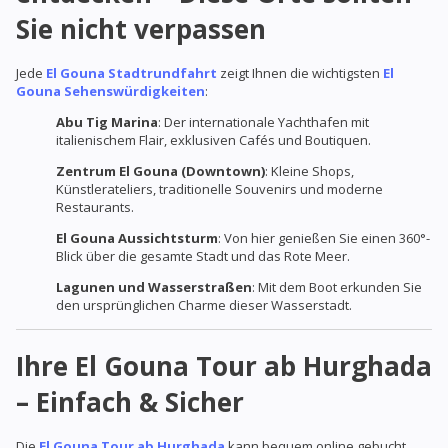
Sie nicht verpassen
Jede
El Gouna Stadtrundfahrt
zeigt Ihnen die wichtigsten
El
Gouna Sehenswürdigkeiten
:
Abu Tig Marina
: Der internationale Yachthafen mit
italienischem Flair, exklusiven Cafés und Boutiquen.
Zentrum El Gouna (Downtown)
: Kleine Shops,
Künstlerateliers, traditionelle Souvenirs und moderne
Restaurants.
El Gouna Aussichtsturm
: Von hier genießen Sie einen 360°-
Blick über die gesamte Stadt und das Rote Meer.
Lagunen und Wasserstraßen
: Mit dem Boot erkunden Sie
den ursprünglichen Charme dieser Wasserstadt.
Ihre El Gouna Tour ab Hurghada
– Einfach & Sicher
Die
El Gouna Tour ab Hurghada
kann bequem online gebucht