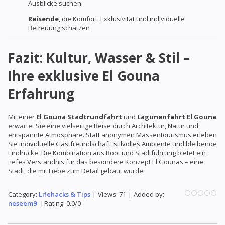
Ausblicke suchen
Reisende
, die Komfort, Exklusivität und individuelle
Betreuung schätzen
Fazit: Kultur, Wasser & Stil –
Ihre exklusive El Gouna
Erfahrung
Mit einer
El Gouna Stadtrundfahrt
und
Lagunenfahrt El Gouna
erwartet Sie eine vielseitige Reise durch Architektur, Natur und
entspannte Atmosphäre. Statt anonymen Massentourismus erleben
Sie individuelle Gastfreundschaft, stilvolles Ambiente und bleibende
Eindrücke. Die Kombination aus Boot und Stadtführung bietet ein
tiefes Verständnis für das besondere Konzept El Gounas – eine
Stadt, die mit Liebe zum Detail gebaut wurde.
Category
:
Lifehacks & Tips
|
Views
:
71
|
Added by
:
neseem9
|
Rating
:
0.0
/
0