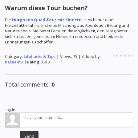
Warum diese Tour buchen?
Die
Hurghada Quad Tour mit Kindern
ist nicht nur eine
Freizeitaktivität – sie ist eine Mischung aus Abenteuer, Bildung und
Naturerlebnis. Sie bietet Familien die Möglichkeit, den Alltag hinter
sich zu lassen, gemeinsam Neues zu entdecken und bleibende
Erinnerungen zu schaffen.
Category
:
Lifehacks & Tips
|
Views
:
75
|
Added by
:
neseem9
|
Rating
:
0.0
/
0
Total comments
:
0
Log in:
Send